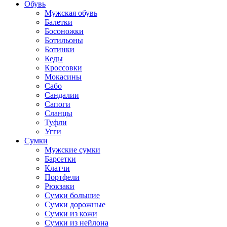
Обувь
Мужская обувь
Балетки
Босоножки
Ботильоны
Ботинки
Кеды
Кроссовки
Мокасины
Сабо
Сандалии
Сапоги
Сланцы
Туфли
Угги
Сумки
Мужские сумки
Барсетки
Клатчи
Портфели
Рюкзаки
Сумки большие
Сумки дорожные
Сумки из кожи
Сумки из нейлона