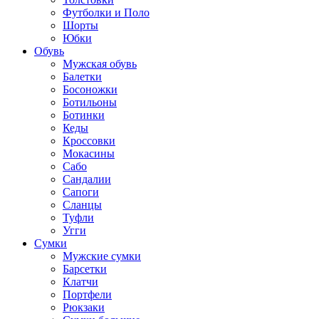
Футболки и Поло
Шорты
Юбки
Обувь
Мужская обувь
Балетки
Босоножки
Ботильоны
Ботинки
Кеды
Кроссовки
Мокасины
Сабо
Сандалии
Сапоги
Сланцы
Туфли
Угги
Сумки
Мужские сумки
Барсетки
Клатчи
Портфели
Рюкзаки