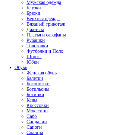
Мужская одежда
Блузки
Брюки
Верхняя одежда
Вязаный трикотаж
Джинсы
Платья и сарафаны
Рубашки
Толстовки
Футболки и Поло
Шорты
Юбки
Обувь
Женская обувь
Балетки
Босоножки
Ботильоны
Ботинки
Кеды
Кроссовки
Мокасины
Сабо
Сандалии
Сапоги
Сланцы