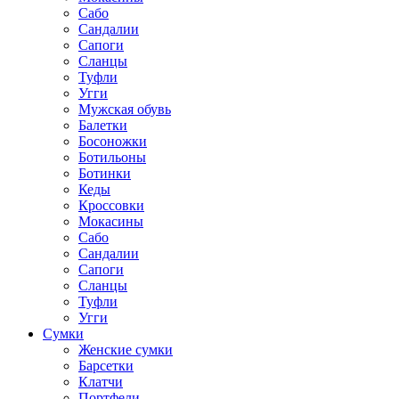
Сабо
Сандалии
Сапоги
Сланцы
Туфли
Угги
Мужская обувь
Балетки
Босоножки
Ботильоны
Ботинки
Кеды
Кроссовки
Мокасины
Сабо
Сандалии
Сапоги
Сланцы
Туфли
Угги
Сумки
Женские сумки
Барсетки
Клатчи
Портфели