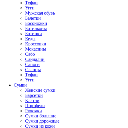
Туфли
Угги
Мужская обувь
Балетки
Босоножки
Ботильоны
Ботинки
Кеды
Кроссовки
Мокасины
Сабо
Сандалии
Сапоги
Сланцы
Туфли
Угги
Сумки
Женские сумки
Барсетки
Клатчи
Портфели
Рюкзаки
Сумки большие
Сумки дорожные
Сумки из кожи