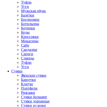
Туфли
Угги
Мужская обувь
Балетки
Босоножки
Ботильоны
Ботинки
Кеды
Кроссовки
Мокасины
Сабо
Сандалии
Сапоги
Сланцы
Туфли
Угги
Сумки
Женские сумки
Барсетки
Клатчи
Портфели
Рюкзаки
Сумки большие
Сумки дорожные
Сумки из кожи