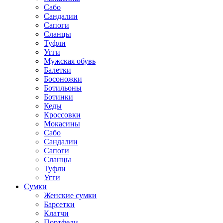
Сабо
Сандалии
Сапоги
Сланцы
Туфли
Угги
Мужская обувь
Балетки
Босоножки
Ботильоны
Ботинки
Кеды
Кроссовки
Мокасины
Сабо
Сандалии
Сапоги
Сланцы
Туфли
Угги
Сумки
Женские сумки
Барсетки
Клатчи
Портфели