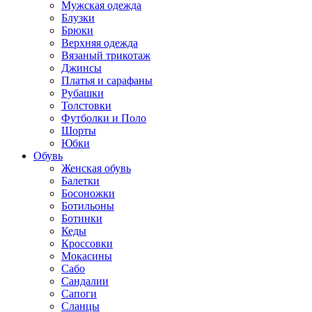
Мужская одежда
Блузки
Брюки
Верхняя одежда
Вязаный трикотаж
Джинсы
Платья и сарафаны
Рубашки
Толстовки
Футболки и Поло
Шорты
Юбки
Обувь
Женская обувь
Балетки
Босоножки
Ботильоны
Ботинки
Кеды
Кроссовки
Мокасины
Сабо
Сандалии
Сапоги
Сланцы